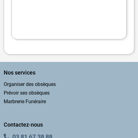
Nos services
Organiser des obsèques
Prévoir ses obsèques
Marbrerie Funéraire
Contactez-nous
03 81 67 38 88