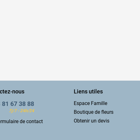
ctez-nous
Liens utiles
 81 67 38 88
Espace Famille
7j/7 - 24h/24
Boutique de fleurs
Obtenir un devis
rmulaire de contact