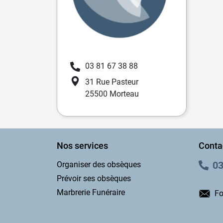
03 81 67 38 88
31 Rue Pasteur
25500 Morteau
Nos services
Conta
03
Organiser des obsèques
Prévoir ses obsèques
Marbrerie Funéraire
Fo