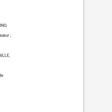
INO,
-sœur ;
AILLE,
de