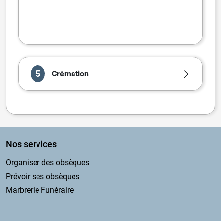
5
Crémation
Nos services
Organiser des obsèques
Prévoir ses obsèques
Marbrerie Funéraire