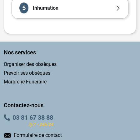
5
Inhumation
Nos services
Organiser des obsèques
Prévoir ses obsèques
Marbrerie Funéraire
Contactez-nous
03 81 67 38 88
7j/7 - 24h/24
Formulaire de contact