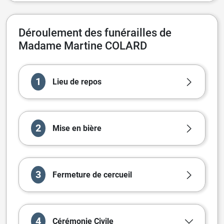
Déroulement des funérailles de
Madame Martine COLARD
1
Lieu de repos
2
Mise en bière
3
Fermeture de cercueil
4
Cérémonie
Civile