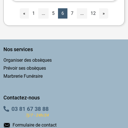
«
1
...
5
6
7
...
12
»
Nos services
Organiser des obsèques
Prévoir ses obsèques
Marbrerie Funéraire
Contactez-nous
03 81 67 38 88
7j/7 - 24h/24
Formulaire de contact